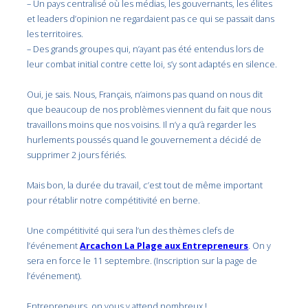
– Un pays centralisé où les médias, les gouvernants, les élites
et leaders d’opinion ne regardaient pas ce qui se passait dans
les territoires.
– Des grands groupes qui, n’ayant pas été entendus lors de
leur combat initial contre cette loi, s’y sont adaptés en silence.
Oui, je sais. Nous, Français, n’aimons pas quand on nous dit
que beaucoup de nos problèmes viennent du fait que nous
travaillons moins que nos voisins. Il n’y a qu’à regarder les
hurlements poussés quand le gouvernement a décidé de
supprimer 2 jours fériés.
Mais bon, la durée du travail, c’est tout de même important
pour rétablir notre compétitivité en berne.
Une compétitivité qui sera l’un des thèmes clefs de
l’événement
Arcachon La Plage aux Entrepreneurs
. On y
sera en force le 11 septembre. (Inscription sur la page de
l’événement).
Entrepreneurs, on vous y attend nombreux !