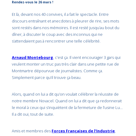
Rendez-vous le 26 mars !
Et là, devant nos 40 convives, il a fait le spectacle. Entre
discours entraînant et anecdotes à pleurer de rire, ses mots
sont restés dans nos mémoires. Il est resté jusqu’au bout du
dîner, à discuter le coup avec des inconnus qui ne
s’attendaient pas à rencontrer une telle célébrité.
Arnaud Montebourg
, c’est ça. Il vient encourager 3 gars qui
veulent monter un truc pas très clair dans une petite rue de
Montmartre dépourvue de journalistes. Comme ça.
Simplement parce qu’il trouve ça beau.
Alors, quand on lui a dit qu’on voulait célébrer la réussite de
notre membre Novacel. Quand on lui a dit que ça redonnerait
le moral à ceux qui s’inquiètent de la fermeture de l’usine Lu…
Il a dit oui, tout de suite.
Amis et membres des
Forces Françaises de l’Industrie
,