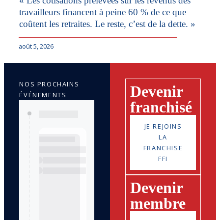
« Les cotisations prélevées sur les revenus des
travailleurs financent à peine 60 % de ce que
coûtent les retraites. Le reste, c’est de la dette. »
août 5, 2026
NOS PROCHAINS
Devenir
ÉVÉNEMENTS
franchisé
JE REJOINS
LA
FRANCHISE
FFI
Devenir
membre