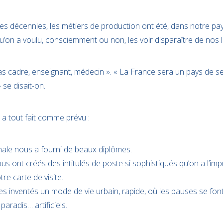
es décennies, les métiers de production ont été, dans notre pay
qu’on a voulu, consciemment ou non, les voir disparaître de nos l
seras cadre, enseignant, médecin ». « La France sera un pays de se
 se disait-on.
n a tout fait comme prévu :
nale nous a fourni de beaux diplômes.
s ont créés des intitulés de poste si sophistiqués qu’on a l’impr
tre carte de visite.
nventés un mode de vie urbain, rapide, où les pauses se font 
paradis… artificiels.