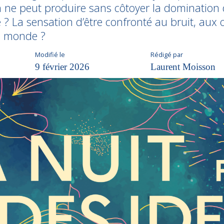
n ne peut produire sans côtoyer la domination
 ? La sensation d’être confronté au bruit, aux o
re monde ?
Modifié le
Rédigé par
9 février 2026
Laurent Moisson