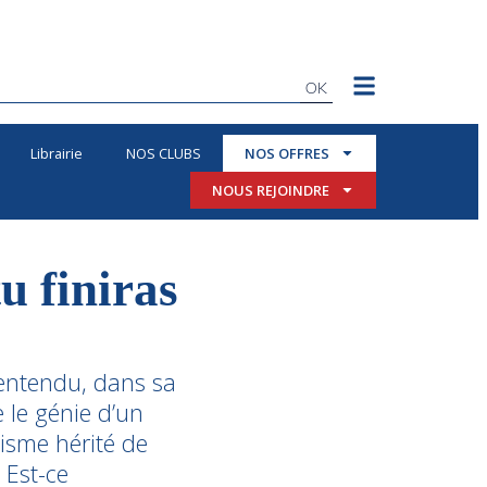
OK
Librairie
NOS CLUBS
NOS OFFRES
NOUS REJOINDRE
tu finiras
as entendu, dans sa
 le génie d’un
bisme hérité de
 Est-ce