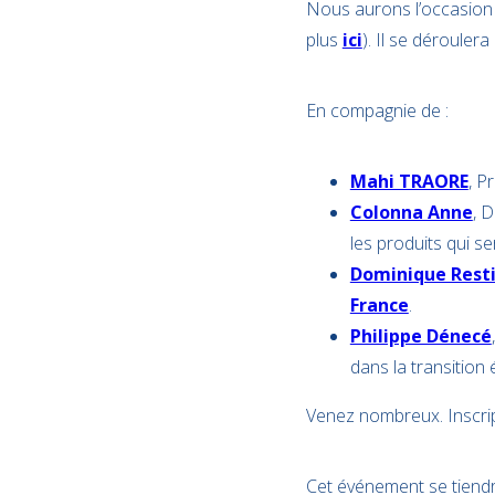
Nous aurons l’occasion 
plus
ici
). Il se dérouler
En compagnie de :
Mahi TRAORE
, P
Colonna Anne
, 
les produits qui s
Dominique Rest
France
.
Philippe Dénecé
dans la transition 
Venez nombreux. Inscript
Cet événement se tiend