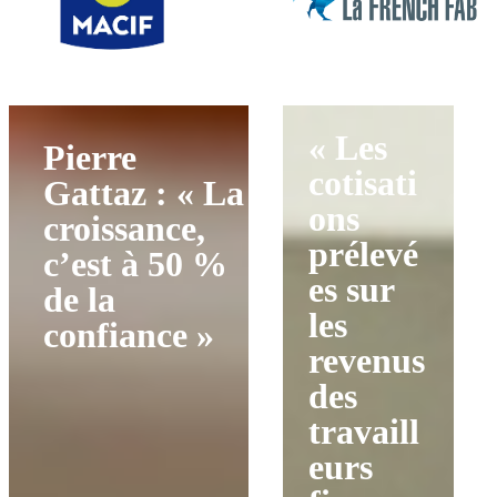
« Les
Pierre
cotisati
Gattaz : « La
ons
croissance,
prélevé
c’est à 50 %
es sur
de la
les
confiance »
revenus
des
travaill
eurs