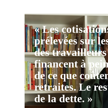
« Les cotisation
prélevées sur le
des travailleurs
financent à pei
de ce que coûten
retraites. Le res
de la dette. »