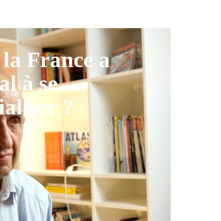
la France a
al à se
ialiser ?