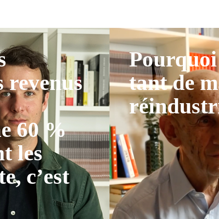
s
Pourquoi 
s revenus
tant de m
réindustr
ne 60 %
t les
te, c’est