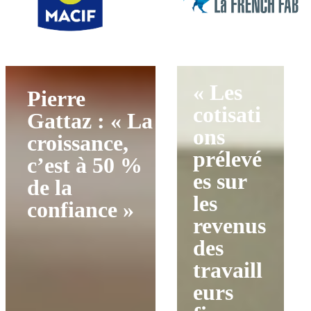
« Les
Pierre
cotisati
Gattaz : « La
ons
croissance,
prélevé
c’est à 50 %
es sur
de la
les
confiance »
revenus
des
travaill
eurs