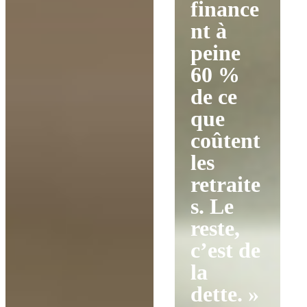
finance
nt à
peine
60 %
de ce
que
coûtent
les
retraite
s. Le
reste,
c’est de
la
dette. »