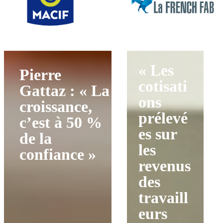
« Les
Pierre
cotisati
Gattaz : « La
ons
croissance,
prélevé
c’est à 50 %
es sur
de la
les
confiance »
revenus
des
travaill
eurs