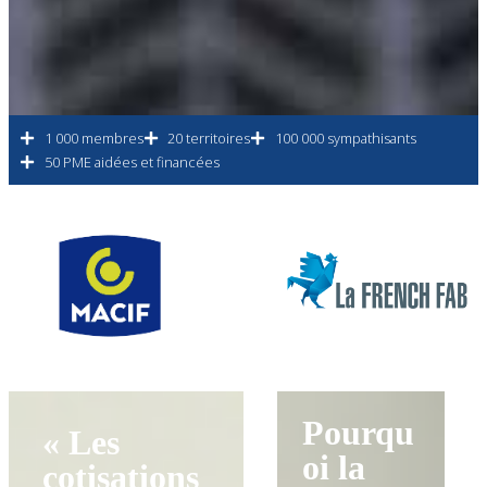
1 000 membres
20 territoires
100 000 sympathisants
50 PME aidées et financées
Pourqu
« Les
oi la
cotisations