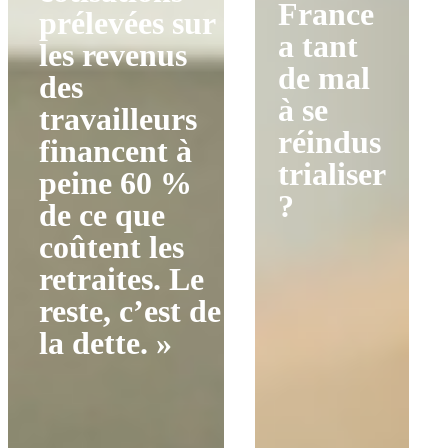
France
prélevées sur
a tant
les revenus
de mal
des
à se
travailleurs
réindus
financent à
trialiser
peine 60 %
?
de ce que
coûtent les
retraites. Le
reste, c’est de
la dette. »