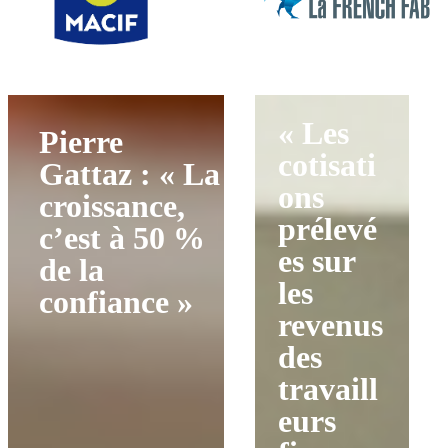
« Les
Pierre
cotisati
Gattaz : « La
ons
croissance,
prélevé
c’est à 50 %
es sur
de la
les
confiance »
revenus
des
travaill
eurs