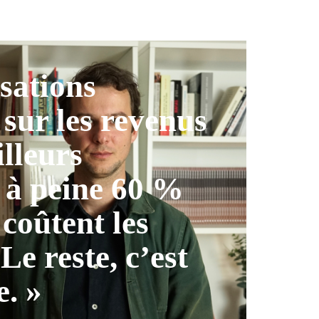
isations
 sur les revenus
illeurs
 à peine 60 %
 coûtent les
 Le reste, c’est
e. »