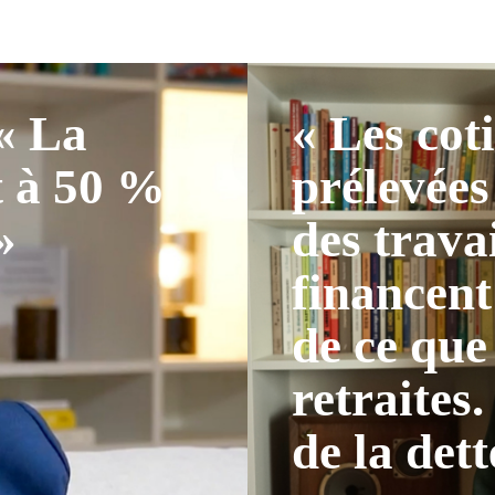
 « La
« Les cot
t à 50 %
prélevées
»
des trava
financent
de ce que
retraites.
de la dett