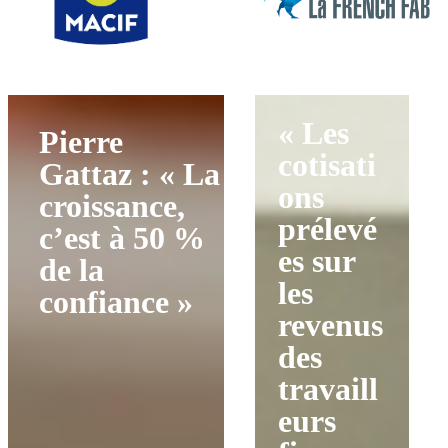
« Les
Pierre
cotisati
Gattaz : « La
ons
croissance,
prélevé
c’est à 50 %
es sur
de la
les
confiance »
revenus
des
travaill
eurs