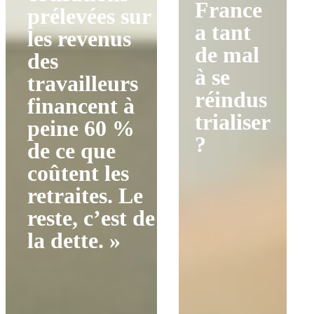
France
prélevées sur
a tant
les revenus
de mal
des
à se
travailleurs
réindus
financent à
trialiser
peine 60 %
?
de ce que
coûtent les
retraites. Le
reste, c’est de
la dette. »