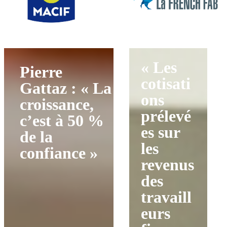
« Les
Pierre
cotisati
Gattaz : « La
ons
croissance,
prélevé
c’est à 50 %
es sur
de la
les
confiance »
revenus
des
travaill
eurs