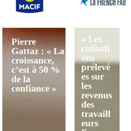
« Les
Pierre
cotisati
Gattaz : « La
ons
croissance,
prélevé
c’est à 50 %
es sur
de la
les
confiance »
revenus
des
travaill
eurs