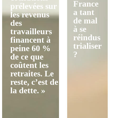
France
prélevées sur
a tant
les revenus
de mal
des
à se
travailleurs
réindus
financent à
trialiser
peine 60 %
?
de ce que
coûtent les
retraites. Le
reste, c’est de
la dette. »