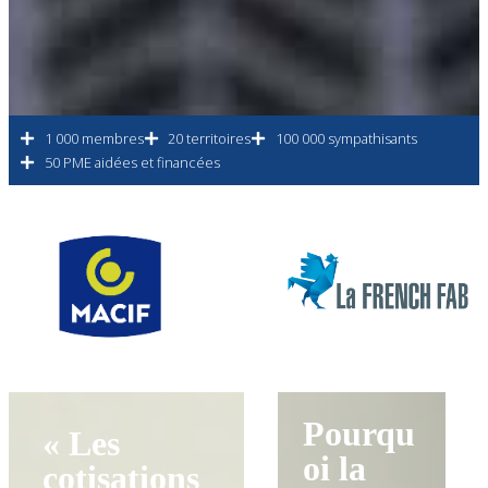
1 000 membres
20 territoires
100 000 sympathisants
50 PME aidées et financées
Pourqu
« Les
oi la
cotisations