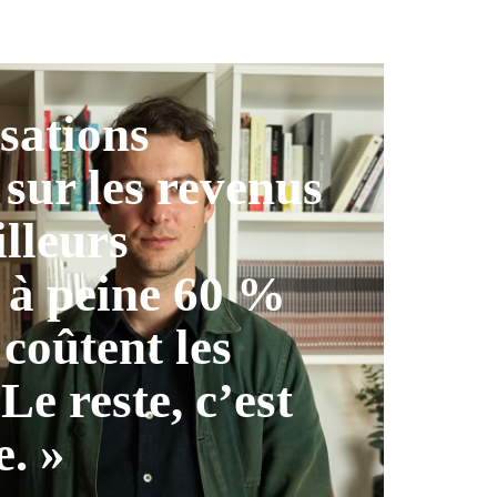
isations
 sur les revenus
illeurs
 à peine 60 %
 coûtent les
 Le reste, c’est
e. »