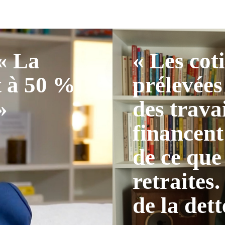
 « La
« Les cot
t à 50 %
prélevées
»
des trava
financent
de ce que
retraites.
de la dett