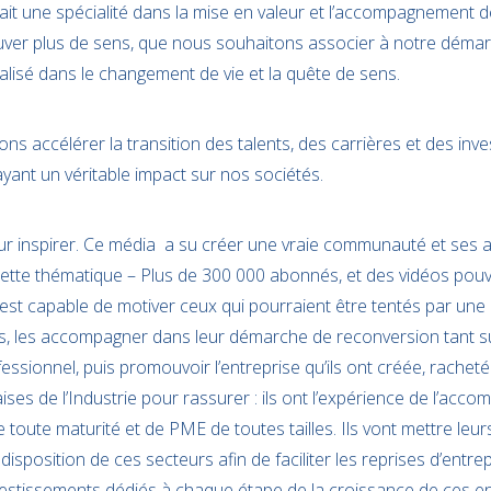
t fait une spécialité dans la mise en valeur et l’accompagnement 
uver plus de sens, que nous souhaitons associer à notre déma
ialisé dans le changement de vie et la quête de sens.
s accélérer la transition des talents, des carrières et des inv
ayant un véritable impact sur nos sociétés.
ur inspirer. Ce média a su créer une vraie communauté et ses
 cette thématique – Plus de 300 000 abonnés, et des vidéos pouv
Il est capable de motiver ceux qui pourraient être tentés par un
s, les accompagner dans leur démarche de reconversion tant su
essionnel, puis promouvoir l’entreprise qu’ils ont créée, racheté
ses de l’Industrie pour rassurer : ils ont l’expérience de l’ac
toute maturité et de PME de toutes tailles. Ils vont mettre leurs
 disposition de ces secteurs afin de faciliter les reprises d’entre
vestissements dédiés à chaque étape de la croissance de ces en