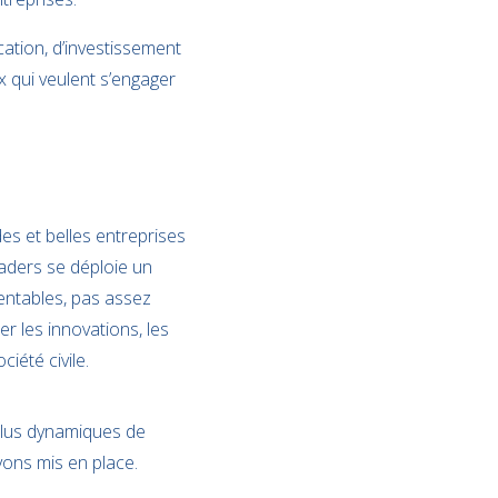
ation, d’investissement
x qui veulent s’engager
s et belles entreprises
eaders se déploie un
rentables, pas assez
er les innovations, les
iété civile.
 plus dynamiques de
vons mis en place.