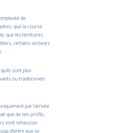
omplexité de
cadres, que la course
e, que les territoires
étiers, certains secteurs
s.
qu’ils sont plus
vants ou traditionnels
uniquement par l’arrivée
it que de tels profils,
ers vont rehausser
coup d’entre eux se