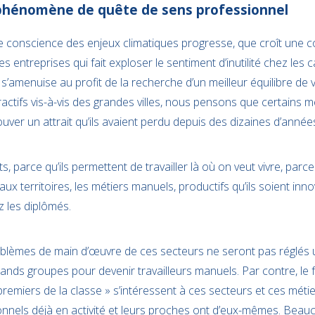
e phénomène de quête de sens professionnel
e conscience des enjeux climatiques progresse, que croît une c
s entreprises qui fait exploser le sentiment d’inutilité chez les 
 s’amenuise au profit de la recherche d’un meilleur équilibre de vi
actifs vis-à-vis des grandes villes, nous pensons que certains m
ver un attrait qu’ils avaient perdu depuis des dizaines d’année
s, parce qu’ils permettent de travailler là où on veut vivre, parce 
x territoires, les métiers manuels, productifs qu’ils soient inno
z les diplômés.
problèmes de main d’œuvre de ces secteurs ne seront pas réglés 
ands groupes pour devenir travailleurs manuels. Par contre, le fa
remiers de la classe » s’intéressent à ces secteurs et ces méti
ionnels déjà en activité et leurs proches ont d’eux-mêmes. Beau