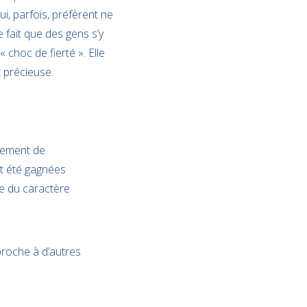
i, parfois, préfèrent ne
e fait que des gens s’y
choc de fierté ». Elle
t précieuse.
nement de
nt été gagnées
e du caractère
proche à d’autres