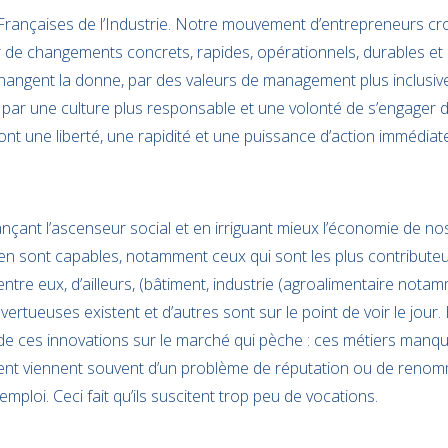
Françaises de l’Industrie. Notre mouvement d’entrepreneurs croi
 de changements concrets, rapides, opérationnels, durables et c
changent la donne, par des valeurs de management plus inclusiv
, par une culture plus responsable et une volonté de s’engager
ont une liberté, une rapidité et une puissance d’action immédia
çant l’ascenseur social et en irriguant mieux l’économie de nos
en sont capables, notamment ceux qui sont les plus contribute
re eux, d’ailleurs, (bâtiment, industrie (agroalimentaire notam
ertueuses existent et d’autres sont sur le point de voir le jour. E
de ces innovations sur le marché qui pèche : ces métiers manqu
nt viennent souvent d’un problème de réputation ou de reno
emploi. Ceci fait qu’ils suscitent trop peu de vocations.