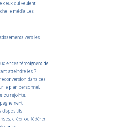
de ceux qui veulent
rche le média Les
estissements vers les
 audiences témoignent de
ant atteindre les 7
e reconversion dans ces
r le plan personnel,
e ou rejointe.
compagnement
 dispositifs
prises, créer ou fédérer
treprises.