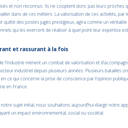
isés et non reconnus. Ils ne cooptent donc pas leurs proches qu
vailler dans de ces métiers. La valorisation de ces activités, par l
 quitté des postes jugés prestigieux, agira comme un véritable « 
nels qui les exercent de réaliser à quel point leur expertise es
rant et rassurant à la fois
de l’Industrie mènent un combat de valorisation et d’accompag
 secteur industriel depuis plusieurs années. Plusieurs batailles o
 ce qui concerne la prise de conscience par l’opinion publiqu
trie en France.
notre sujet initial, nous souhaitons aujourd’hui élargir notre ap
ant un impact environnemental, social ou sociétal.