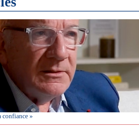
les
a confiance »