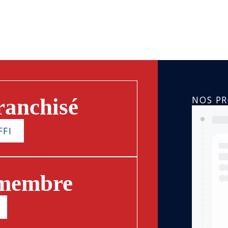
NOS P
ranchisé
FFI
 membre