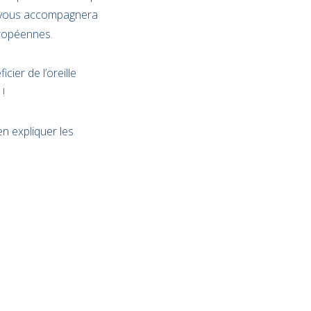
A vous accompagnera
uropéennes.
ier de l’oreille
!
n expliquer les