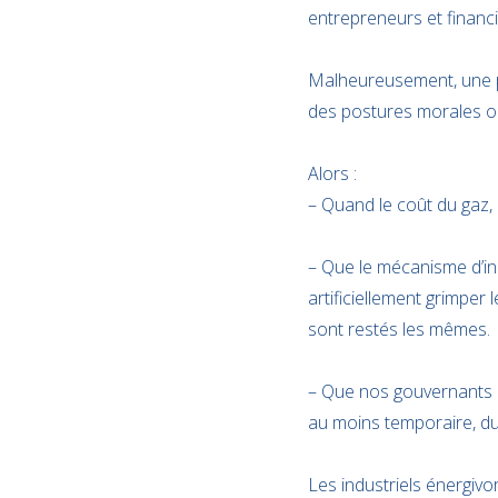
entrepreneurs et financie
Malheureusement, une po
des postures morales ou 
Alors :
– Quand le coût du gaz, d
– Que le mécanisme d’ind
artificiellement grimper 
sont restés les mêmes.
– Que nos gouvernants on
au moins temporaire, du
Les industriels énergivo