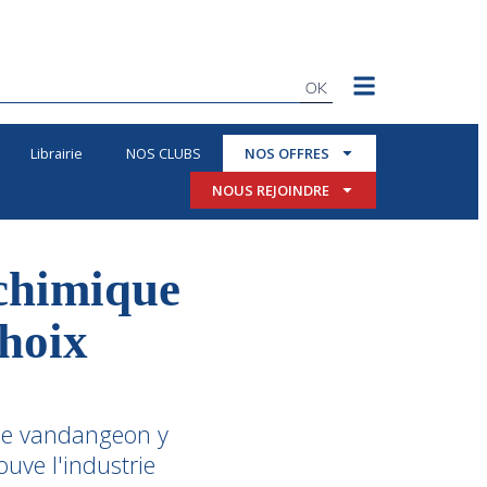
OK
Librairie
NOS CLUBS
NOS OFFRES
NOUS REJOINDRE
 chimique
choix
hane vandangeon y
ouve l'industrie