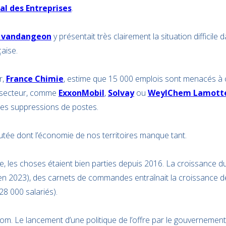
al des Entreprises
.
 vandangeon
y présentait très clairement la situation difficile 
çaise.
r,
France Chimie
, estime que 15 000 emplois sont menacés à c
 secteur, comme
ExxonMobil
,
Solvay
ou
WeylChem Lamott
des suppressions de postes.
utée dont l’économie de nos territoires manque tant.
cle, les choses étaient bien parties depuis 2016. La croissance du
s en 2023), des carnets de commandes entraînait la croissance de
8 000 salariés).
om. Le lancement d’une politique de l’offre par le gouvernemen