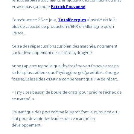
renouvelables a tout ralenti, en ajoutant des comités là où il n’y
en avait pas », a ajouté
Patrick Pouyanné
.
Conséquence ? À ce jour,
TotalEnergies
a installé dix fois
plus de capacité de production d’ENR en Allemagne qu’en
France.
Cela a des répercussions sur bien des marchés, notamment
sur le développement de la filière hydrogène.
Anne Lapierre rappelle que l’hydrogène vert français est ainsi
six fois plus coûteux que l’hydrogène gris (produit via énergie
fossile). Et les aides d’État ne compensent que 7 % de l’écart.
« Il n’y a pas besoin de boule de cristal pour prédire l’échec de
ce marché. »
D’autant que des pays comme le Maroc font, eux, tout ce qu’il
faut pour devenir des leaders de ce marché en
développement.