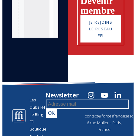
Devenir
membre
JE REJOINS
LE RÉSEAU
FFI
Newsletter
Les
clubs FFI
Le Blog
contact@forcesfrancaisesdel
FFI
6 rue Muller – Paris,
Boutique
France