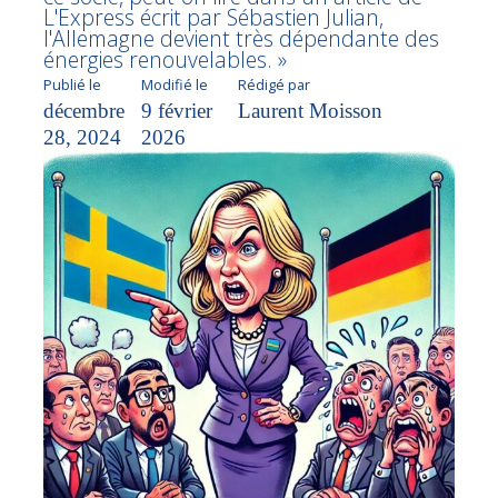
L'Express écrit par Sébastien Julian,
l'Allemagne devient très dépendante des
énergies renouvelables. »
Publié le
Modifié le
Rédigé par
décembre
9 février
Laurent Moisson
28, 2024
2026