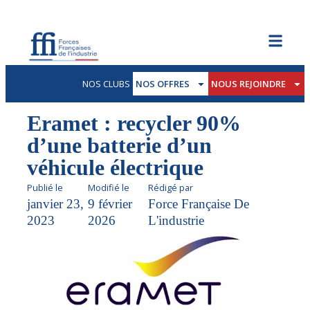
NOS CLUBS
NOS OFFRES
NOUS REJOINDRE
Eramet : recycler 90%
d’une batterie d’un
véhicule électrique
Publié le
Modifié le
Rédigé par
janvier 23,
9 février
Force Française De
2023
2026
L'industrie