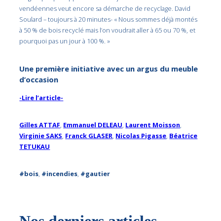
vendéennes veut encore sa démarche de recyclage. David
Soulard – toujours à 20 minutes- « Nous sommes déjà montés
à 50 % de bois recyclé mais l’on voudrait aller à 65 ou 70 %, et
pourquoi pas un jour à 100 %. »
Une première initiative avec un argus du meuble
d’occasion
-Lire l’article-
Gilles ATTAF
,
Emmanuel DELEAU
,
Laurent Moisson
,
Virginie SAKS
,
Franck GLASER
,
Nicolas Pigasse
,
Béatrice
TETUKAU
#bois
,
#incendies
,
#gautier
Nos derniers articles