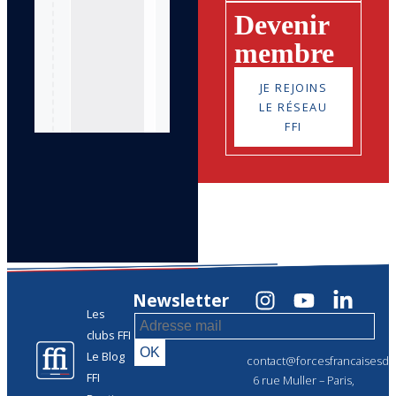
Devenir
membre
JE REJOINS
LE RÉSEAU
FFI
Newsletter
Les
clubs FFI
Le Blog
contact@forcesfrancaisesdel
FFI
6 rue Muller – Paris,