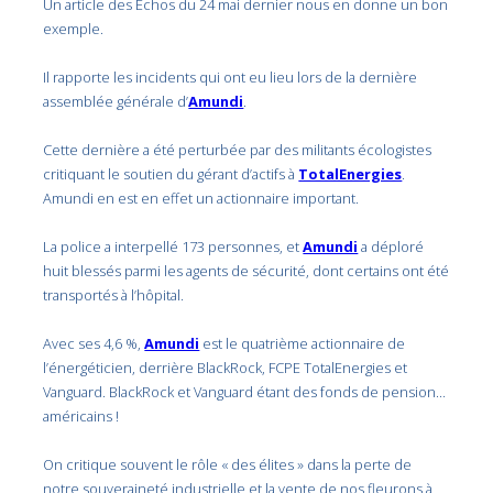
Un article des Échos du 24 mai dernier nous en donne un bon
exemple.
Il rapporte les incidents qui ont eu lieu lors de la dernière
assemblée générale d’
Amundi
.
Cette dernière a été perturbée par des militants écologistes
critiquant le soutien du gérant d’actifs à
TotalEnergies
.
Amundi en est en effet un actionnaire important.
La police a interpellé 173 personnes, et
Amundi
a déploré
huit blessés parmi les agents de sécurité, dont certains ont été
transportés à l’hôpital.
Avec ses 4,6 %,
Amundi
est le quatrième actionnaire de
l’énergéticien, derrière BlackRock, FCPE TotalEnergies et
Vanguard. BlackRock et Vanguard étant des fonds de pension…
américains !
On critique souvent le rôle « des élites » dans la perte de
notre souveraineté industrielle et la vente de nos fleurons à