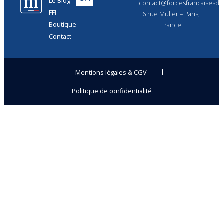
Le Blog
contact@forcesfrancaisesdel
FFI
6 rue Muller – Paris,
Boutique
France
Contact
Mentions légales & CGV
Politique de confidentialité