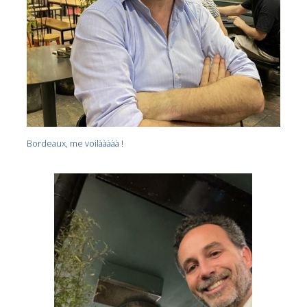
Bordeaux, me voilààààà !