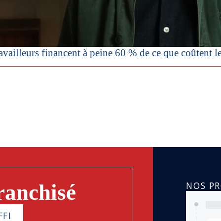
vailleurs financent à peine 60 % de ce que coûtent les r
NOS P
ranchisé
FFI