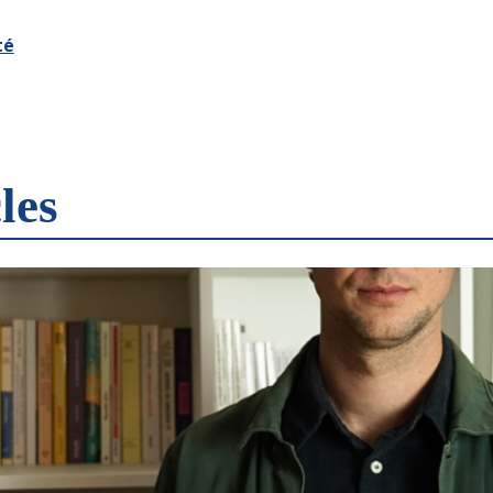
té
les