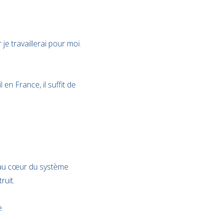
r je travaillerai pour moi.
en France, il suffit de
e au cœur du système
ruit.
.