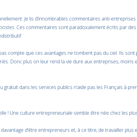
nellement. Je lis d’innombrables commentaires anti-entreprises 
postes. Ces commentaires sont paradoxalement écrits par des 
istributif.
pas compte que ces avantages ne tombent pas du ciel. Ils sont 
ariés. Donc plus on leur rend la vie dure aux entreprises, moins 
 du gratuit dans les services publics n’aide pas les Français à p
le ! Une culture entrepreneuriale semble être née chez les plu
davantage d’être entrepreneurs et, à ce titre, de travailler plus 