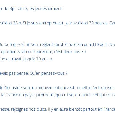
l de Bpifrance, les jeunes diraient :
availlerai 35 h. Si je suis entrepreneur, je travaillerai 70 heures. Ca
ourcq : « Si on veut régler le problème de la quantité de travail 
repreneurs. Un entrepreneur, c’est deux fois 70.
ne et travail jusqu’à 70 ans. »
 avais pas pensé. Qu’en pensez-vous ?
e l’Industrie sont un mouvement qui veut remettre l’entrepris
 la France un pays qui produit, qui cultive, qui innove et qui const
resse, rejoignez nos clubs. Il y en aura bientôt partout en France