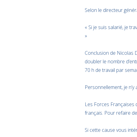
Selon le directeur généra
« Si je suis salarié, je tr
»
Conclusion de Nicolas Duf
doubler le nombre d’ent
70 h de travail par semai
Personnellement, je n’y
Les Forces Françaises d
français. Pour refaire de
Si cette cause vous inté