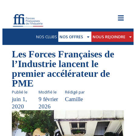
NOS CLUBS
NOS OFFRES
NOUS REJOINDRE
Les Forces Françaises de
l’Industrie lancent le
premier accélérateur de
PME
Publié le
Modifié le
Rédigé par
juin 1,
9 février
Camille
2020
2026