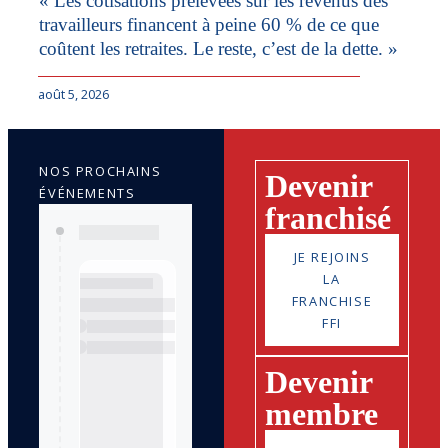
« Les cotisations prélevées sur les revenus des
travailleurs financent à peine 60 % de ce que
coûtent les retraites. Le reste, c’est de la dette. »
août 5, 2026
NOS PROCHAINS
Devenir
ÉVÉNEMENTS
franchisé
JE REJOINS
LA
FRANCHISE
FFI
Devenir
membre