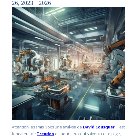
26, 2023
2026
Attention les amis, voici une analyse de
David Cousquer
. Il est
fondateur de
Trendeo
et, pour ceux qui suivent cette page, il