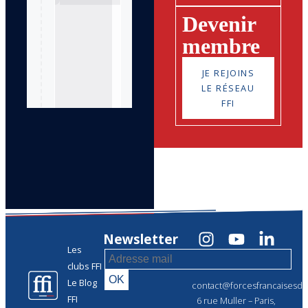
Devenir
membre
JE REJOINS
LE RÉSEAU
FFI
Newsletter
Les
clubs FFI
Le Blog
contact@forcesfrancaisesdel
FFI
6 rue Muller – Paris,