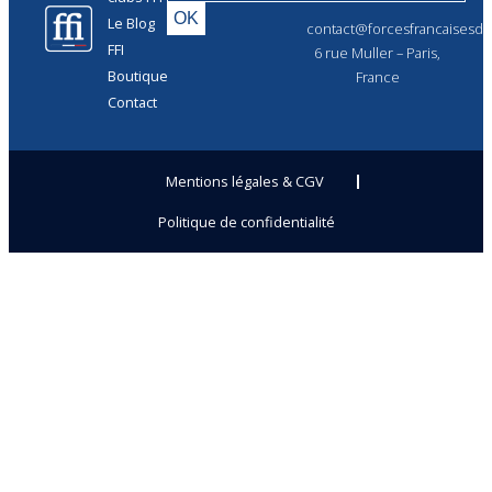
Le Blog
contact@forcesfrancaisesdel
FFI
6 rue Muller – Paris,
Boutique
France
Contact
Mentions légales & CGV
Politique de confidentialité