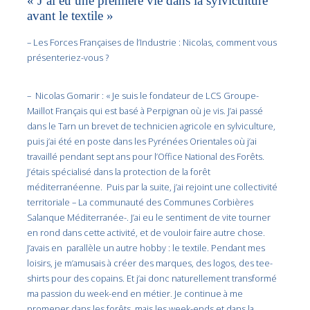
« J’ai eu une première vie dans la sylviculture
avant le textile »
– Les Forces Françaises de l’Industrie : Nicolas, comment vous
présenteriez-vous ?
– Nicolas Gomarir : « Je suis le fondateur de LCS Groupe-
Maillot Français qui est basé à Perpignan où je vis. J’ai passé
dans le Tarn un brevet de technicien agricole en sylviculture,
puis j’ai été en poste dans les Pyrénées Orientales où j’ai
travaillé pendant sept ans pour l’Office National des Forêts.
J’étais spécialisé dans la protection de la forêt
méditerranéenne. Puis par la suite, j’ai rejoint une collectivité
territoriale – La communauté des Communes Corbières
Salanque Méditerranée-. J’ai eu le sentiment de vite tourner
en rond dans cette activité, et de vouloir faire autre chose.
J’avais en parallèle un autre hobby : le textile. Pendant mes
loisirs, je m’amusais à créer des marques, des logos, des tee-
shirts pour des copains. Et j’ai donc naturellement transformé
ma passion du week-end en métier. Je continue à me
promener dans les forêts, mais les week-ends et dans la