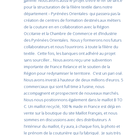
gamme. Nous avons aussi le projet d’être le fer de lance
pour la structuration de la filière textile dans notre
département – Pyrénées Orientales- qui passera pas la
création de centres de formation destinés aux métiers
de la couture en en collaboration avec la Région
Occitanie et la Chambre de Commerce et d’Industrie
des Pyrénées Orientales. Nous y formerons nos futurs
collaborateurs et nous l’ouvrirons à toute la filière du
textile. Cette fois, les banques ont adhéré au projet
sans sourciller… Nous avons reçu une subvention
importante de France Relance et le soutien de la
Région pour redynamiser le territoire. C’est un pari osé.
Nous avons investi à hauteur de deux millions d’euros. 5
commerciaux qui sont full time à l’usine, nous
accompagnent et prospectent de nouveaux marchés.
Nous nous positionnons également dans le maillot B TO
C. Un maillot recyclé, 100 % made in France est déjà en
vente sur la boutique du site Maillot Français, et nous
sommes en discussions avec des distributeurs A
l’intérieur du maillot, il y aura, à chaque fois, la photo et
le prénom de la couturière qui l’a fabriqué. Je suis très