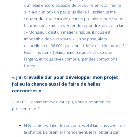
qu’il était encore possible de produire en local même
s’il y avait un prix un peu plus élevé à justifier. Je me
souviendrai toute ma vie de mon premier rendez-vous
bancaire où je me suis entendu répondre, du tac au tac
: « Monsieur, c’est un métier à risque, il nous est
impossible de vous suivre. » On se pose, alors,
naturellement 36 000 questions. L’idée est-elle bonne ?
Faut-il insister ? J’étais animé par autre chose que
l’argent, et, vous l’avez compris, par des convictions
fortes.
« J’ai travaillé dur pour développer mon projet,
j’ai eu la chance aussi de faire de belles
rencontres »
– Les F.F.I : comment avez vous pu, alors surmonter, ce
premier refus ?
N.G : la vie est faite de rencontres et il faut aussi avoir de
la chance. Le premier financement, je l’ai obtenu par