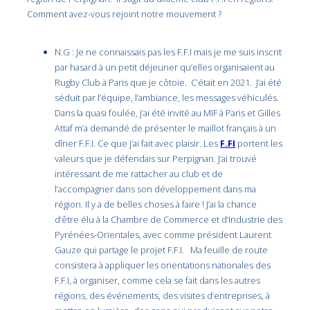
Comment avez-vous rejoint notre mouvement ?
N.G : Je ne connaissais pas les F.F.I mais je me suis inscrit
par hasard à un petit déjeuner qu’elles organisaient au
Rugby Club à Paris que je côtoie. C’était en 2021. J’ai été
séduit par l’équipe, l’ambiance, les messages véhiculés.
Dans la quasi foulée, j’ai été invité au MIF à Paris et Gilles
Attaf m’a demandé de présenter le maillot français à un
dîner F.F.I. Ce que j’ai fait avec plaisir. Les
F.FI
portent les
valeurs que je défendais sur Perpignan. J’ai trouvé
intéressant de me rattacher au club et de
l’accompagner dans son développement dans ma
région. Il y a de belles choses à faire ! J’ai la chance
d’être élu à la Chambre de Commerce et d’Industrie des
Pyrénées-Orientales, avec comme président Laurent
Gauze qui partage le projet F.F.I. Ma feuille de route
consistera à appliquer les orientations nationales des
F.F.I, à organiser, comme cela se fait dans les autres
régions, des événements, des visites d’entreprises, à