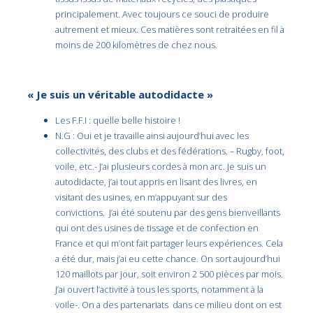
principalement. Avec toujours ce souci de produire
autrement et mieux. Ces matières sont retraitées en fil à
moins de 200 kilomètres de chez nous.
« Je suis un véritable autodidacte »
Les F.F.I : quelle belle histoire !
N.G : Oui et je travaille ainsi aujourd’hui avec les
collectivités, des clubs et des fédérations. – Rugby, foot,
voile, etc.- J’ai plusieurs cordes à mon arc. Je suis un
autodidacte, j’ai tout appris en lisant des livres, en
visitant des usines, en m’appuyant sur des
convictions. J’ai été soutenu par des gens bienveillants
qui ont des usines de tissage et de confection en
France et qui m’ont fait partager leurs expériences. Cela
a été dur, mais j’ai eu cette chance. On sort aujourd’hui
120 maillots par jour, soit environ 2 500 pièces par mois.
J’ai ouvert l’activité à tous les sports, notamment à la
voile-. On a des partenariats dans ce milieu dont on est