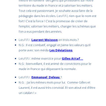
mettre en lumière des gens qui produisent sur notre
territoire du made in France et à valoriser les métiers.
Tout cela est passionnant. Je souhaite aussi faire de la
pédagogie dans les écoles. Les F.F.I, rien que le nom est
fort ! C’est la force ! C’est la promesse de créer de
l’emploi, valoriser les métiers, changer les schémas que
l’on a eus pendant des années.
Les F.F.I :
Laurent Moisson
en trois mots ?
N.G : Il est combatif, engagé et j’aime les valeurs qu’il
porte avec son média
Les Déviations
.
Les F.F.I : même exercice pour
Gilles Attaf…
N.G : bienveillant, il est animé de convictions pour le
made in France qui dépassent la normale.
Les F.F.I :
Emmanuel Deleau
?:
N.G : j’ai les mêmes mots pour lui. Comme Gilles et
Laurent, il est aussi très convivial. Et son atout est d’être
un catalan ! «