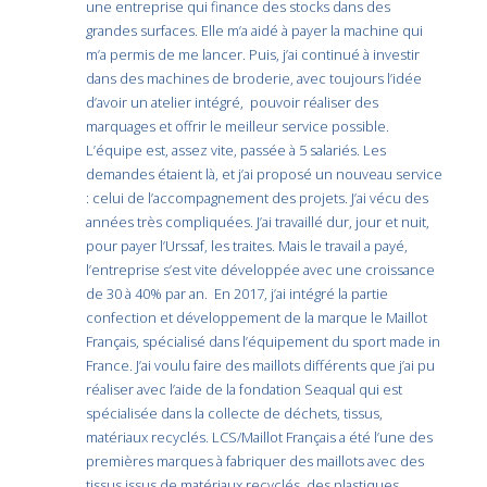
une entreprise qui finance des stocks dans des
grandes surfaces. Elle m’a aidé à payer la machine qui
m’a permis de me lancer. Puis, j’ai continué à investir
dans des machines de broderie, avec toujours l’idée
d’avoir un atelier intégré, pouvoir réaliser des
marquages et offrir le meilleur service possible.
L’équipe est, assez vite, passée à 5 salariés. Les
demandes étaient là, et j’ai proposé un nouveau service
: celui de l’accompagnement des projets. J’ai vécu des
années très compliquées. J’ai travaillé dur, jour et nuit,
pour payer l’Urssaf, les traites. Mais le travail a payé,
l’entreprise s’est vite développée avec une croissance
de 30 à 40% par an. En 2017, j’ai intégré la partie
confection et développement de la marque le Maillot
Français, spécialisé dans l’équipement du sport made in
France. J’ai voulu faire des maillots différents que j’ai pu
réaliser avec l’aide de la fondation Seaqual qui est
spécialisée dans la collecte de déchets, tissus,
matériaux recyclés. LCS/Maillot Français a été l’une des
premières marques à fabriquer des maillots avec des
tissus issus de matériaux recyclés, des plastiques