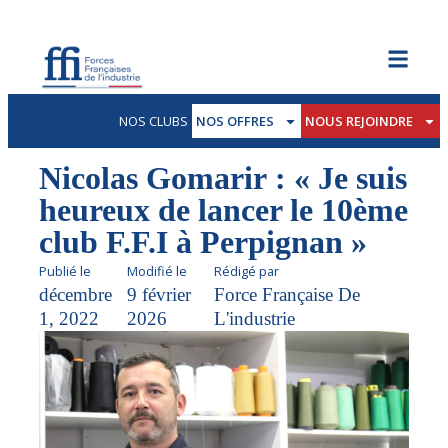
NOS CLUBS
NOS OFFRES
NOUS REJOINDRE
Nicolas Gomarir : « Je suis
heureux de lancer le 10ème
club F.F.I à Perpignan »
Publié le
Modifié le
Rédigé par
décembre
9 février
Force Française De
1, 2022
2026
L'industrie