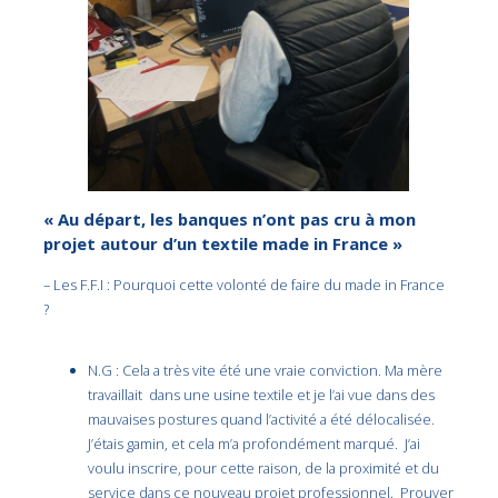
« Au départ, les banques n’ont pas cru à mon
projet autour d’un textile made in France »
– Les F.F.I : Pourquoi cette volonté de faire du made in France
?
N.G : Cela a très vite été une vraie conviction. Ma mère
travaillait dans une usine textile et je l’ai vue dans des
mauvaises postures quand l’activité a été délocalisée.
J’étais gamin, et cela m’a profondément marqué. J’ai
voulu inscrire, pour cette raison, de la proximité et du
service dans ce nouveau projet professionnel. Prouver