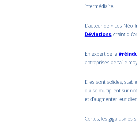
intermédiaire.
L’auteur de « Les Néo-In
Déviations
, craint qu’
En expert de la
#réindu
entreprises de taille mo
Elles sont solides, stab
qui se multiplient sur no
et d’augmenter leur clie
Certes, les giga-usines
: