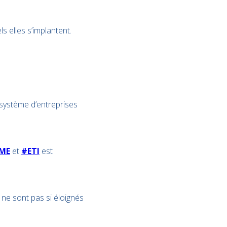
s elles s’implantent.
système d’entreprises
ME
et
#ETI
est
 ne sont pas si éloignés