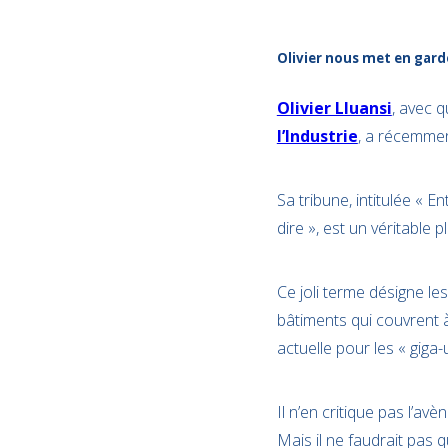
Olivier nous met en garde
Olivier Lluansi
, avec q
l’Industrie
, a récemment
Sa tribune, intitulée « En
dire », est un véritable 
Ce joli terme désigne le
bâtiments qui couvrent à 
actuelle pour les « giga-
Il n’en critique pas l’a
Mais il ne faudrait pas q