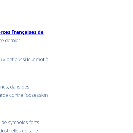
orces Françaises de
re dernier.
eu » ont aussi leur mot à
nnes, dans des
garde contre l’obsession
t de symboles forts.
strielles de taille