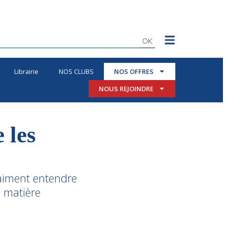
OK
Librairie
NOS CLUBS
NOS OFFRES
NOUS REJOINDRE
 les
 aiment entendre
n matière