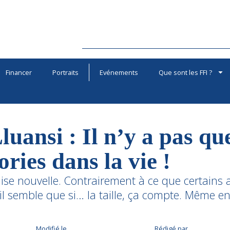
Financer
Portraits
Evénements
Que sont les FFI ?
luansi : Il n’y a pas que
ries dans la vie !
se nouvelle. Contrairement à ce que certains
 il semble que si… la taille, ça compte. Même e
Modifié le
Rédigé par