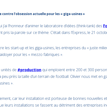
 contre l’obsession actuelle pour les « giga-usines »
ui j’ai l’honneur d’animer le laboratoire d’idées (think-tank) des
F
 pris la parole sur ce thème. C’était dans l’Express, le 21 octob
tre les start-up et les giga-usines, les entreprises du « juste mili
plaidoyer pour les « mezzo fabriques ».
s unités de
#production
qui emploient entre 200 et 300 perso
peu près la taille d’un terrain de football. Olivier nous met en 
usines ».
vènement, car leur installation est porteuse de bonnes nouvelles e
ue leurs installations se fassent au détriment des entreprises indu