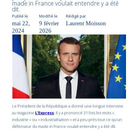
made in France voulait entendre y a été
dit.
Publié le
Modifié le
Rédigé par
mai 22,
9 février
Laurent Moisson
2024
2026
Le Président de la République a donné une longue interview
au magazine
L’Express
. Il y a prononcé 31 fois les mots «
industrie » ou « industrialisation » et à peu près tout ce qu’un
défenseur du made in France voulait entendre y a été dit.