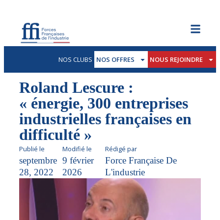
NOS CLUBS
NOS OFFRES
NOUS REJOINDRE
Roland Lescure :
« énergie, 300 entreprises
industrielles françaises en
difficulté »
Publié le
Modifié le
Rédigé par
septembre
9 février
Force Française De
28, 2022
2026
L'industrie