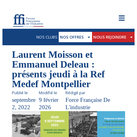
NOS CLUBS
NOS OFFRES
NOUS REJOINDRE
Laurent Moisson et
Emmanuel Deleau :
présents jeudi à la Ref
Medef Montpellier
Publié le
Modifié le
Rédigé par
septembre
9 février
Force Française De
2, 2022
2026
L'industrie