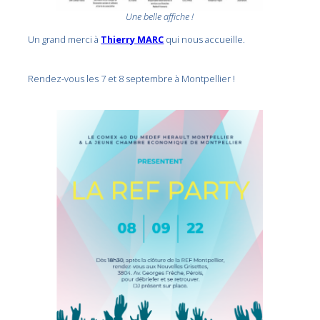
Une belle affiche !
Un grand merci à
Thierry MARC
qui nous accueille.
Rendez-vous les 7 et 8 septembre à Montpellier !