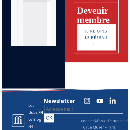
Devenir
membre
JE REJOINS
LE RÉSEAU
FFI
Newsletter
Les
clubs FFI
Le Blog
contact@forcesfrancaisesdel
FFI
6 rue Muller – Paris,