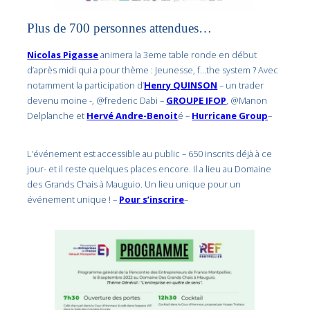
Plus de 700 personnes attendues…
Nicolas Pigasse
animera la 3eme table ronde en début
d’après midi qui a pour thème : Jeunesse, f…the system ? Avec
notamment la participation d’
Henry QUINSON
– un trader
devenu moine -, @frederic Dabi –
GROUPE IFOP
, @Manon
Delplanche et
Hervé Andre-Benoit
é –
Hurricane Group
–
L’événement est accessible au public – 650 inscrits déjà à ce
jour- et il reste quelques places encore. Il a lieu au Domaine
des Grands Chais à Mauguio. Un lieu unique pour un
événement unique ! –
Pour s’inscrire
–