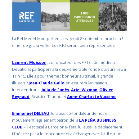
La Ref Medef Montpellier, c’est jeudi 8 septembre prochain ! –
dîner de gala la veille- Les F.F.I seront bien représentées !
Laurent Moisson,
co-fondateur des F.F.I et du média Les
Déviations participera à la deuxième table ronde qui aura lieu à
11 h 15. Elle a pour thème : bonheur au travail, la grande
illusion ?
Jean-Claude Gallo
en assurera l’animation.
Interviendront :
Julia de Funès
,
Ariel Wizman
,
Olivier
Reynaud
, Béatrice Taudou et
Anne-Charlotte Vuccino
.
Emmanuel DELEAU
, lui aussi co-fondateur de notre
mouvement, également patron de la
LA PEÑA BUSINESS
CLUB
– Il est basé à Barcelone- fera, lui aussi le déplacement.
N’hésitez pas à le rencontrer et à échanger avec lui. Il est un