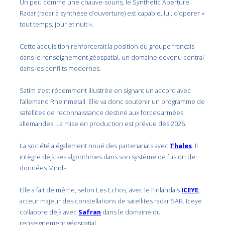
Un peu comme une chauve-souris, le Synthetic Aperture
Radar (radar à synthèse d’ouverture) est capable, lui, d’opérer «
tout temps, jour et nuit ».
Cette acquisition renforcerait la position du groupe français
dans le renseignement géospatial, un domaine devenu central
dans les conflits modernes.
Satim s’est récemment illustrée en signant un accord avec
l’allemand Rheinmetall. Elle va donc soutenir un programme de
satellites de reconnaissance destiné aux forces armées
allemandes. La mise en production est prévue dès 2026.
La société a également noué des partenariats avec
Thales
. Il
intègre déjà ses algorithmes dans son système de fusion de
données Minds.
Elle a fait de même, selon Les Echos, avec le Finlandais
ICEYE
,
acteur majeur des constellations de satellites radar SAR. Iceye
collabore déjà avec
Safran
dans le domaine du
renseignement géospatial.