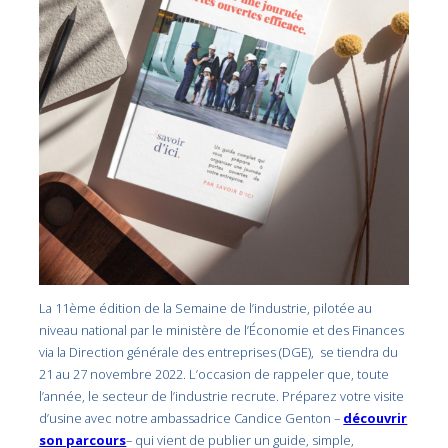
La 11ème édition de la Semaine de l’industrie, pilotée au
niveau national par le ministère de l’Économie et des Finances
via la Direction générale des entreprises (DGE), se tiendra du
21 au 27 novembre 2022. L’occasion de rappeler que, toute
l’année, le secteur de l’industrie recrute. Préparez votre visite
d’usine avec notre ambassadrice Candice Genton –
découvrir
son parcours
– qui vient de publier un guide, simple,