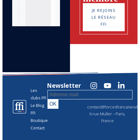
JE REJOINS
LE RÉSEAU
FFI
Newsletter
Les
clubs FFI
Le Blog
contact@forcesfrancaisesdel
FFI
6 rue Muller – Paris,
Boutique
France
Contact