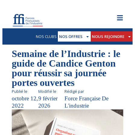
NOS CLUBS
NOS OFFRES
NOUS REJOINDRE
Semaine de l’Industrie : le
guide de Candice Genton
pour réussir sa journée
portes ouvertes
Publié le
Modifié le
Rédigé par
octobre 12,
9 février
Force Française De
2022
2026
L'industrie