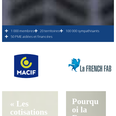
1 000 membres
20 territoires
100 000 sympathisants
50 PME aidées et financées
Pourqu
« Les
oi la
cotisations