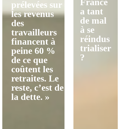
France
prélevées sur
a tant
les revenus
de mal
des
à se
travailleurs
réindus
financent à
trialiser
peine 60 %
?
de ce que
coûtent les
retraites. Le
reste, c’est de
la dette. »