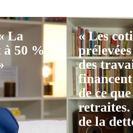
 « La
« Les cot
t à 50 %
prélevées
»
des trava
financent
de ce que
retraites.
de la dett