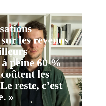
isations
 sur les revenus
illeurs
 à peine 60 %
 coûtent les
 Le reste, c’est
e. »