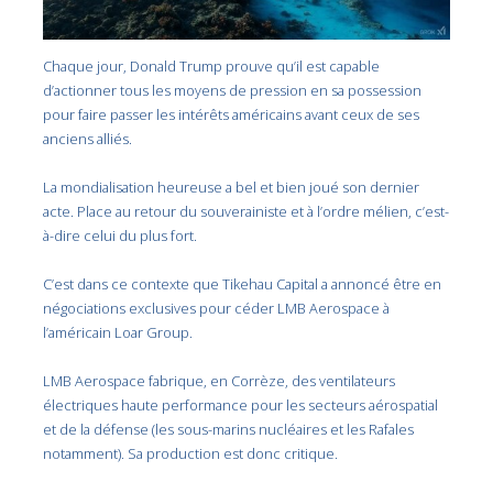
Chaque jour, Donald Trump prouve qu’il est capable
d’actionner tous les moyens de pression en sa possession
pour faire passer les intérêts américains avant ceux de ses
anciens alliés.
La mondialisation heureuse a bel et bien joué son dernier
acte. Place au retour du souverainiste et à l’ordre mélien, c’est-
à-dire celui du plus fort.
C’est dans ce contexte que Tikehau Capital a annoncé être en
négociations exclusives pour céder LMB Aerospace à
l’américain Loar Group.
LMB Aerospace fabrique, en Corrèze, des ventilateurs
électriques haute performance pour les secteurs aérospatial
et de la défense (les sous-marins nucléaires et les Rafales
notamment). Sa production est donc critique.