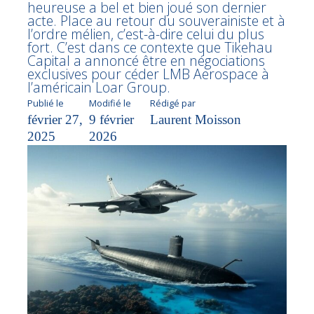
heureuse a bel et bien joué son dernier
acte. Place au retour du souverainiste et à
l’ordre mélien, c’est-à-dire celui du plus
fort. C’est dans ce contexte que Tikehau
Capital a annoncé être en négociations
exclusives pour céder LMB Aerospace à
l’américain Loar Group.
Publié le
Modifié le
Rédigé par
février 27,
9 février
Laurent Moisson
2025
2026