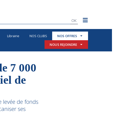
OK
Librairie
NOS CLUBS
NOS OFFRES
NOUS REJOINDRE
de 7 000
iel de
e levée de fonds
caniser ses