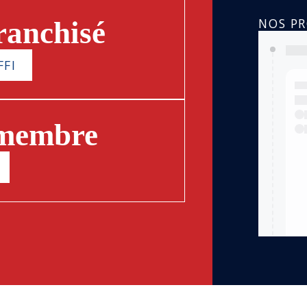
NOS P
ranchisé
FFI
 membre