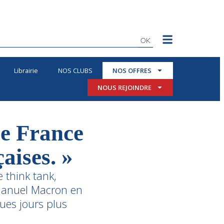
OK
Librairie
NOS CLUBS
NOS OFFRES
NOUS REJOINDRE
e France
çaises. »
 think tank,
mmanuel Macron en
ques jours plus