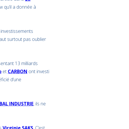
iew qu’il a donnée à
s investissements
aut surtout pas oublier
entant 13 milliards
o
et
CARBON
ont investi
éficié d’une
BAL INDUSTRIE
, ils ne
ès
Virginie SAKS
. C’est