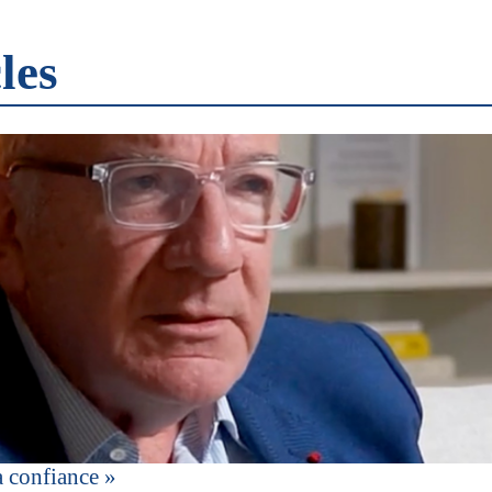
les
a confiance »