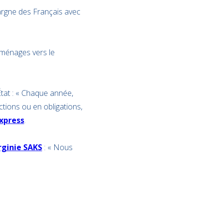
pargne des Français avec
 ménages vers le
État : « Chaque année,
tions ou en obligations,
Express
.
rginie SAKS
: « Nous