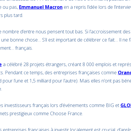
ce ou pas,
Emmanuel Macron
en a repris l’idée lors de l’interv
s plus tard.
que nombre d’entre nous pensent tout bas. Si l’accroissement de
une bonne chose… S’il est important de célébrer ce fait… Il ne f
ement… français.
e
a célébré 28 projets étrangers, créant 8 000 emplois et représ
nts. Pendant ce temps, des entreprises françaises comme
Oran
 pour l’une et 1,5 milliard pour l’autre). Mais elles n’ont pas bén
.
des investisseurs français lors d’événements comme BIG et
GLO
mets prestigieux comme Choose France.
 entreprises françaises à investir localement est crucial, d’apr