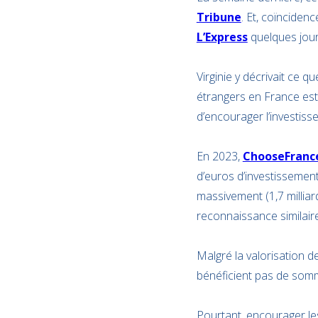
Tribune
. Et, coïnciden
L’Express
quelques jour
Virginie y décrivait ce 
étrangers en France est 
d’encourager l’investiss
En 2023,
ChooseFranc
d’euros d’investisseme
massivement (1,7 milliard
reconnaissance similaire
Malgré la valorisation 
bénéficient pas de som
Pourtant, encourager les