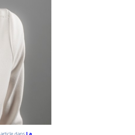
 article dans
La