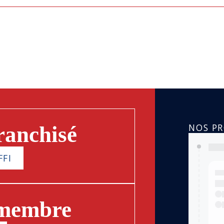
NOS P
ranchisé
FFI
 membre