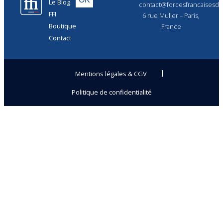
Le Blog
contact@forcesfrancaisesdel
FFI
6 rue Muller – Paris,
Boutique
France
Contact
Mentions légales & CGV
Politique de confidentialité