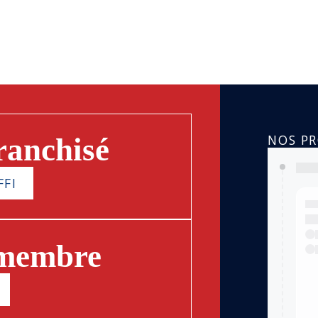
NOS P
ranchisé
FFI
 membre