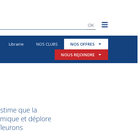
OK
Librairie
NOS CLUBS
NOS OFFRES
NOUS REJOINDRE
stime que la
omique et déplore
fleurons