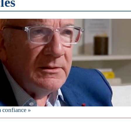
les
a confiance »