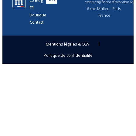
Le Blog
contact@forcesfrancaisesdel
FFI
6 rue Muller – Paris,
Boutique
France
Contact
Mentions légales & CGV
Politique de confidentialité