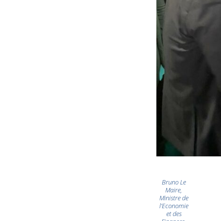
Bruno Le
Maire,
Ministre de
l’Economie
et des