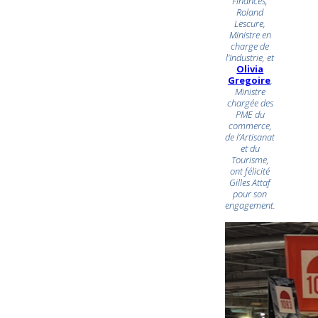
Finances,
Roland
Lescure,
Ministre en
charge de
l’Industrie, et
Olivia
Gregoire
,
Ministre
chargée des
PME du
commerce,
de l’Artisanat
et du
Tourisme,
ont félicité
Gilles Attaf
pour son
engagement.