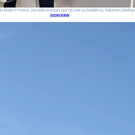
du Made in France, une belle aventure que raconte sa fondatrice, Fabienne Delahay
interview
–