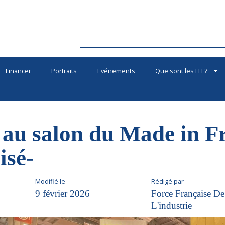
Financer
Portraits
Evénements
Que sont les FFI ?
I au salon du Made in F
isé-
Modifié le
Rédigé par
9 février 2026
Force Française De
L'industrie