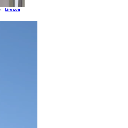
e. –
Lire son