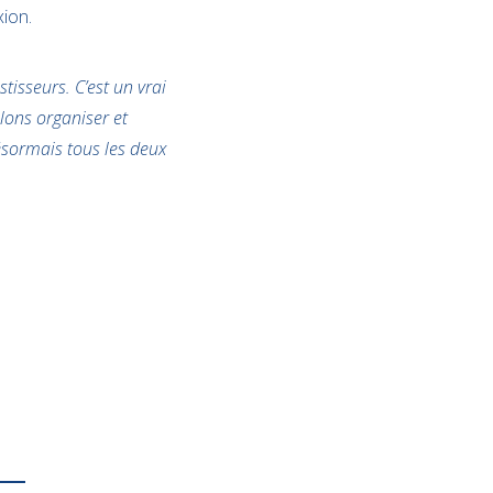
xion.
tisseurs. C’est un vrai
lons organiser et
ésormais tous les deux