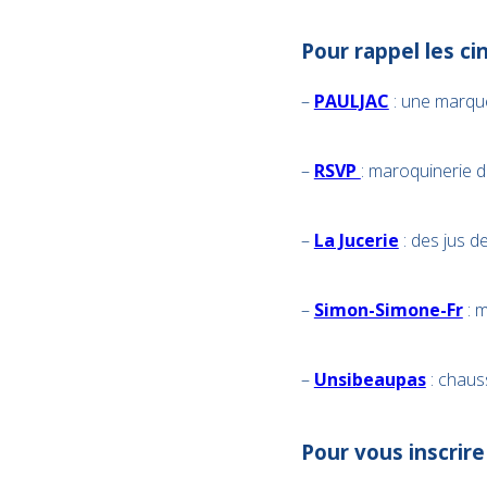
Pour rappel les ci
–
PAULJAC
: une marqu
–
RSVP
: maroquinerie de
–
La Jucerie
: des jus de
–
Simon-Simone-Fr
: m
–
Unsibeaupas
: chaus
Pour vous inscrire 