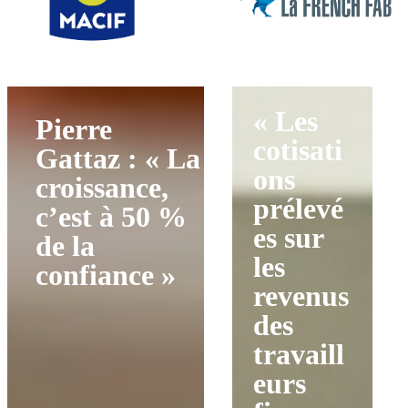
« Les
Pierre
cotisati
Gattaz : « La
ons
croissance,
prélevé
c’est à 50 %
es sur
de la
les
confiance »
revenus
des
travaill
eurs