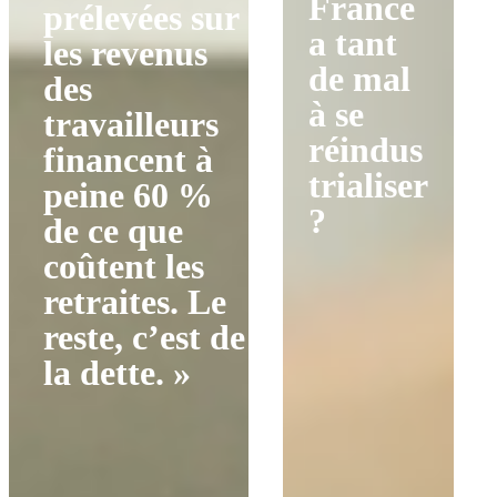
France
prélevées sur
a tant
les revenus
de mal
des
à se
travailleurs
réindus
financent à
trialiser
peine 60 %
?
de ce que
coûtent les
retraites. Le
reste, c’est de
la dette. »