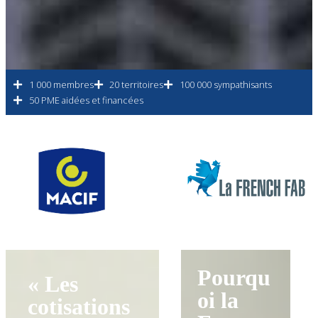
1 000 membres
20 territoires
100 000 sympathisants
50 PME aidées et financées
Pourqu
« Les
oi la
cotisations